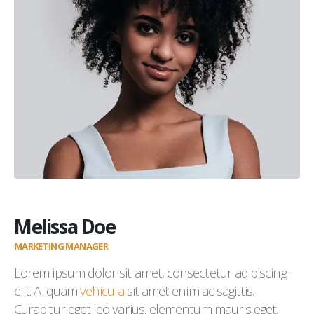
Melissa Doe
MARKETING MANAGER
Lorem ipsum dolor sit amet, consectetur adipiscing
elit. Aliquam
vehicula
sit amet enim ac sagittis.
Curabitur eget leo varius, elementum mauris eget,