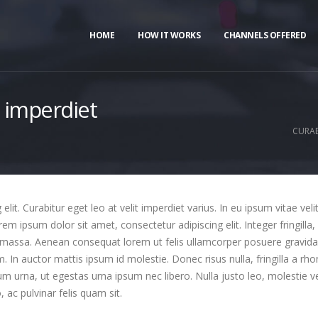
HOME
HOW IT WORKS
CHANNELS OFFERED
t imperdiet
CURAB
it. Curabitur eget leo at velit imperdiet varius. In eu ipsum vitae veli
 ipsum dolor sit amet, consectetur adipiscing elit. Integer fringilla, 
 massa. Aenean consequat lorem ut felis ullamcorper posuere gravida t
m. In auctor mattis ipsum id molestie. Donec risus nulla, fringilla a 
um urna, ut egestas urna ipsum nec libero. Nulla justo leo, molestie 
o, ac pulvinar felis quam sit.