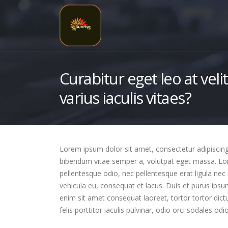
Curabitur eget leo at veli
varius iaculis vitaes?
Lorem ipsum dolor sit amet, consectetur adipiscing el
bibendum vitae semper a, volutpat eget massa. Lorem
pellentesque odio, nec pellentesque erat ligula nec
vehicula eu, consequat et lacus. Duis et purus ipsu
enim sit amet consequat laoreet, tortor tortor dict
felis porttitor iaculis pulvinar, odio orci sodales odi