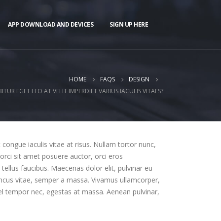
APP DOWNLOAD AND DEVICES
SIGN UP HERE
HOME
FAQS
DESIGN
ITUR EGET LEO AT VELIT IMPERDIET VARIUS IACULIS VITAES?
t congue iaculis vitae at risus. Nullam tortor nunc,
orci sit amet posuere auctor, orci eros
ellus faucibus. Maecenas dolor elit, pulvinar eu
rhoncus vitae, semper a massa. Vivamus ullamcorper,
vel tempor nec, egestas at massa. Aenean pulvinar,