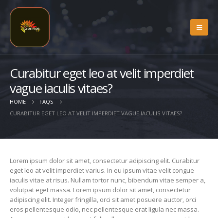
Curabitur eget leo at velit imperdiet
vague iaculis vitaes?
HOME
FAQS
CURABITUR EGET LEO AT VELIT IMPERDIET VAGUE IACULIS VITAES?
Lorem ipsum dolor sit amet, consectetur adipiscing elit. Curabitur
eget leo at velit imperdiet varius. In eu ipsum vitae velit congue
iaculis vitae at risus. Nullam tortor nunc, bibendum vitae semper a,
volutpat eget massa. Lorem ipsum dolor sit amet, consectetur
adipiscing elit. Integer fringilla, orci sit amet posuere auctor, orci
eros pellentesque odio, nec pellentesque erat ligula nec massa.