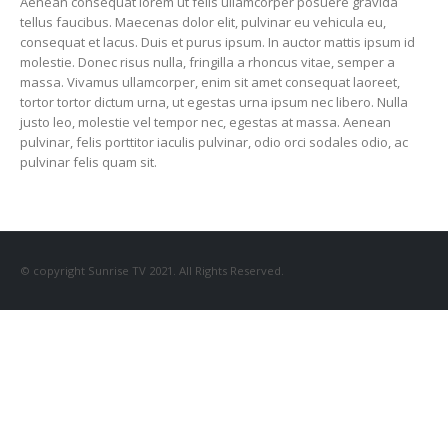
Aenean consequat lorem ut felis ullamcorper posuere gravida
tellus faucibus. Maecenas dolor elit, pulvinar eu vehicula eu,
consequat et lacus. Duis et purus ipsum. In auctor mattis ipsum id
molestie. Donec risus nulla, fringilla a rhoncus vitae, semper a
massa. Vivamus ullamcorper, enim sit amet consequat laoreet,
tortor tortor dictum urna, ut egestas urna ipsum nec libero. Nulla
justo leo, molestie vel tempor nec, egestas at massa. Aenean
pulvinar, felis porttitor iaculis pulvinar, odio orci sodales odio, ac
pulvinar felis quam sit.
© copyright Sunrise TV 2021. All Rights Reserved.