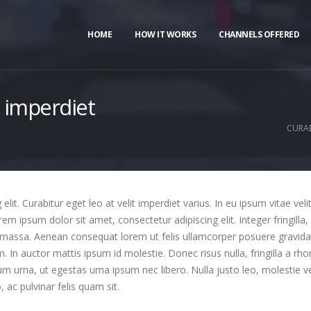
HOME
HOW IT WORKS
CHANNELS OFFERED
t imperdiet
CURAB
it. Curabitur eget leo at velit imperdiet varius. In eu ipsum vitae veli
 ipsum dolor sit amet, consectetur adipiscing elit. Integer fringilla, 
 massa. Aenean consequat lorem ut felis ullamcorper posuere gravida t
m. In auctor mattis ipsum id molestie. Donec risus nulla, fringilla a 
um urna, ut egestas urna ipsum nec libero. Nulla justo leo, molestie 
o, ac pulvinar felis quam sit.