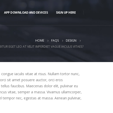
APP DOWNLOAD AND DEVICES
SIGN UP HERE
HOME
FAQS
DESIGN
ITUR EGET LEO AT VELIT IMPERDIET VAGUE IACULIS VITAES?
t congue iaculis vitae at risus. Nullam tortor nunc,
orci sit amet posuere auctor, orci eros
ellus faucibus. Maecenas dolor elit, pulvinar eu
rhoncus vitae, semper a massa. Vivamus ullamcorper,
vel tempor nec, egestas at massa. Aenean pulvinar,