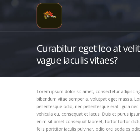
Curabitur eget leo at veli
vague iaculis vitaes?
Lorem ipsum dolor sit amet, consectetur adipiscing el
bibendum vitae semper a, volutpat eget massa. Lorem
pellentesque odio, nec pellentesque erat ligula nec
vehicula eu, consequat et lacus. Duis et purus ipsu
enim sit amet consequat laoreet, tortor tortor dict
felis porttitor iaculis pulvinar, odio orci sodales odi